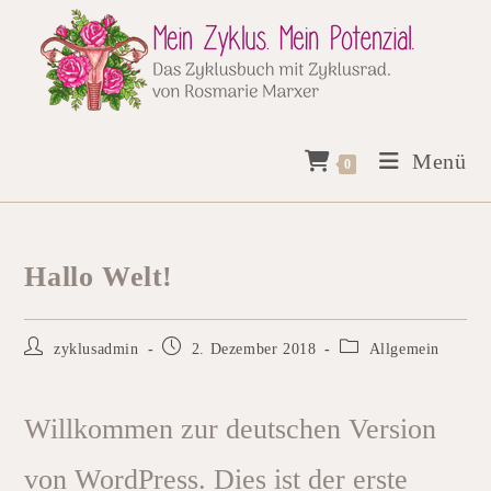
Zum
Inhalt
springen
Menü
0
Hallo Welt!
Beitrags-
Beitrag
Beitrags-
zyklusadmin
2. Dezember 2018
Allgemein
Autor:
veröffentlicht:
Kategorie:
Willkommen zur deutschen Version
von WordPress. Dies ist der erste