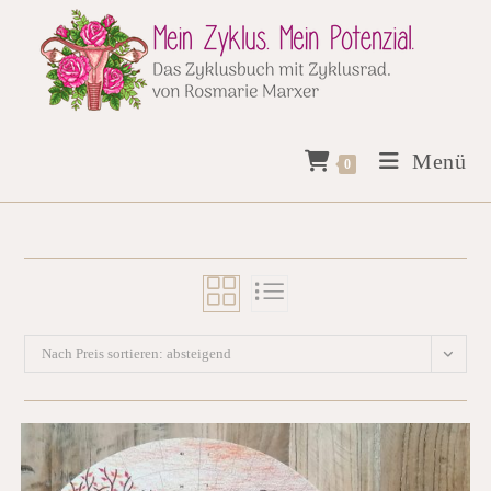
Zum
Inhalt
springen
Menü
0
Nach Preis sortieren: absteigend